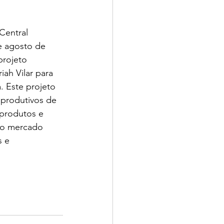
entral 
e agosto de 
projeto 
iah Vilar para 
. Este projeto  
 produtivos de 
 produtos e 
 no mercado 
 e 